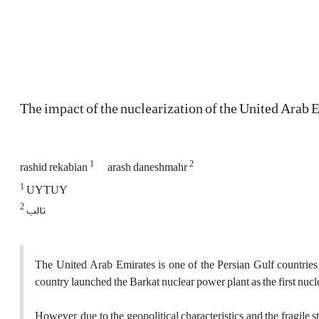
The impact of the nuclearization of the United Arab E
1
2
rashid rekabian
arash daneshmahr
1
UYTUY
2
تالب
The United Arab Emirates is one of the Persian Gulf countries 
country launched the Barkat nuclear power plant as the first nucl
However, due to the geopolitical characteristics and the fragile s