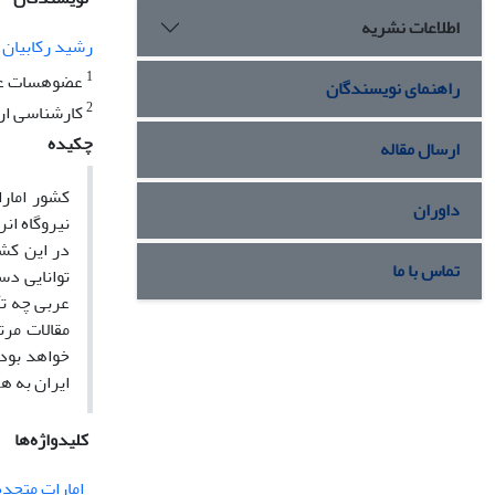
اطلاعات نشریه
رشید رکابیان
1
عضوهسات علم
راهنمای نویسندگان
2
کارشناسی ارش
چکیده
ارسال مقاله
کشور امار
داوران
نیروگاه ان
در این کشو
تماس با ما
توانایی د
عربی چه تأ
مقالات مرتب
خواهد بود 
ایران به ه
کلیدواژه‌ها
امارات متحده