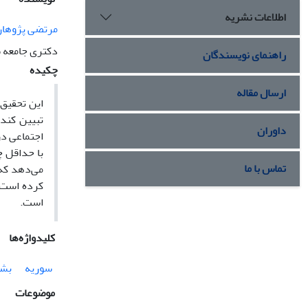
اطلاعات نشریه
مرتضی پژوهان
دکتری جامعه ش
راهنمای نویسندگان
چکیده
ارسال مقاله
این تحقیق 
تبیین کند.
داوران
اجتماعی در
با حداقل چ
تماس با ما
می‌دهد که 
کرده است. 
است.
کلیدواژه‌ها
سوریه
بشا
موضوعات