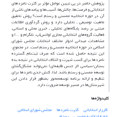
پژوهش حاضر در پی تبیین عوامل مؤثر بر کثرت نامزدهای
انتخاباتی و فرصت‌ها، چالش‌ها، آسیب‌ها و پیامدهای ناشی از
آن در حوزه انتخابیه ممسنی و رستم است؟ روش تحقیق
ماهیت توصیفی ـ تحلیلی دارد و روش گردآوری اطلاعات
مبتنی بر رصد پایگاه‌های تحلیلی ـ خبری محلی و استانی،
فعالیت گروه‌های انتخاباتی مجازی (واتس‌اَپ، تلگرام و ...) و
مشاهدات میدانی ادوار مختلف انتخابات مجلس شورای
اسلامی در حوزه انتخابیه ممسنی و رستم است. در مجموع،
این نتیجه حاصل شده است که صِرف ثبت‌نام گسترده
نامزدها برای کسب شهرت و ائتلاف انتخاباتی در نتیجه بده
بستان/سیاسی (از جنس طایفه‌ای) نمی‌تواند مشکل‌گشای
توسعه ممسنی و رستم باشد. لذا، کنش جدی نامزدها برای
تنظیم و ارائه برنامه توسعه‌محور بمنظور قرار دادن این
شهرستان‌ها‌ در مسیر توسعه ضرورت دارد.
کلیدواژه‌ها
کارزار انتخاباتی
کثرت نامزدها
مجلس شورای اسلامی
حوزه انتخابیه ممسنی
رستم