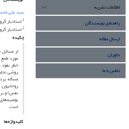
اطلاعات نشریه
سید علی محم
1
استادیار گرو
راهنمای نویسندگان
2
استادیار گرو
چکیده
ارسال مقاله
از مسائل 
داوران
مورد طمع د
خطر نفوذ د
تماس با ما
روشی تحلیل
مسأله پرد
روحانیون،
نفس) و برو
توصیه‌های 
است.
کلیدواژه‌ها