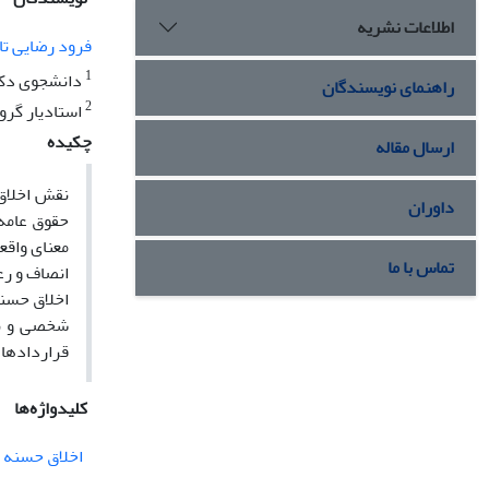
اطلاعات نشریه
فرود رضایی تا
1
دانشجوی دکتر
راهنمای نویسندگان
2
استادیار گرو
چکیده
ارسال مقاله
نقش اخلاق 
داوران
حقوق عامه
معنای واقع
تماس با ما
انصاف و رع
اخلاق حسنه
شخصی و نوع
قراردادها 
کلیدواژه‌ها
اخلاق حسنه