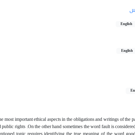
لل
English
English
En
he most important ethical aspects in the obligations and writings of the pa
 public rights .On the other hand sometimes the word fault is considered
entioned topic requires identifying the true meaning of the word goo