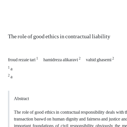
The role of good ethics in contractual liability
1
2
2
froud rezaie tari
hamidreza alikaravi
vahid ghasemi
1
a
2
a
Abstract
The role of good ethics in contractual responsibility deals with t
transaction baswd on human dignity and fairness and justice and
important foundations of civil responsibility obviously the m