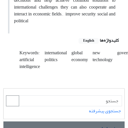
decisions and help achieve common solutions to
international challenges, they can also cooperate and
interact in economic fields. , improve security, social and
political
کلیدواژه‌ها
English
Keywords:
international
global
new
gover
artificial
politics
economy
technology
intelligence
جستجوی پیشرفته