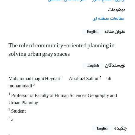
موضوعات
مطالعات منطقه ای
عنوان مقاله
English
The role of community-oriented planning in
solving urban gray spaces
نویسندگان
English
1
2
Mohammad thaghi Heydari
Abolfazl Salimi
ali
3
mohammadi
1
Professor of Faculty of Human Sciences, Geography and
Urban Planning
2
Student
3
a
چکیده
English