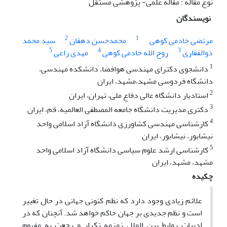
نوع مقاله : مقاله علمی- پژوهشی مستقل
نویسندگان
2
1
مرتضی خادمی کوهی
محمدحسن دهقان
سید محمد
5
4
3
ذوالفقاری
روح الله خادمی کوهی
مهدی راعی
1
دانشجوی دکترای مهندسی هوافضا، دانشکده مهندسی،
دانشگاه فردوسی مشهد،مشهد، ایران
2
استادیار دانشگاه عالی دفاع ملی، تهران، ایران
3
دکتری مدیریت دانشگاه جامعه المصطفی العالمیه، قم، ایران
4
کارشناسی مهندسی کشاورزی دانشگاه آزاد اسلامی واحد
نیشابور، نیشابور، ایران
5
کارشناسی ارشد علوم سیاسی دانشگاه آزاد اسلامی واحد
مشهد، مشهد، ایران
چکیده
علائم زیادی وجود دارد که نظم کنونی جهانی در حال تغییر
است و نظم جدیدی بر جهان حاکم خواهد شد. آنچنان که در
ادبیات روابط بین الملل زمزمه تکرار و رجعت به مفهوم