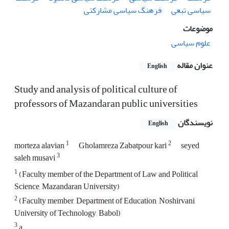
سیاسی تبعی
فرهنگ سیاسی مشارکتی
موضوعات
علوم سیاسی
عنوان مقاله
English
Study and analysis of political culture of
professors of Mazandaran public universities
نویسندگان
English
1
2
morteza alavian
Gholamreza Zabatpour kari
seyed
3
saleh musavi
1
(Faculty member of the Department of Law and Political
Science, Mazandaran University)
2
(Faculty member, Department of Education, Noshirvani
University of Technology, Babol)
3
a