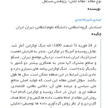
نوع مقاله : مقاله علمی- پژوهشی مستقل
نویسنده
مهدی شیرمحمدی
استادیار، گروه اننظامی، دانشگاه علوم انتظامی، تهران، ایران
چکیده
از 24 فوریه (5 اسفند 1400) که جنگ اوکراین آغاز شد،
تقابل روسیه و آمریکا در اوکراین ، منجر به افزایش اهمیت
استراتژیک ایران شده است. نزدیکی مواضع تهران ـ مسکو
و منافع مشترک آنها منجر به همکاری بیشتر دو کشور با
یکدیگر شده است . جنگ اوکراین پیامد های بسیاری دارد و
عادی شدن شرایط در این منطقه ممکن است، سال ها طول
بکشد. سؤال اصلی مقاله این است که فواید اصلی منافع
ملی سیاسی و عرصه های آن، دفاعی نظامی، اقتصادی،
منطقه ای و.. ایران در جنگ روسیه و اوکراین کدام اند؟
روش این مقاله از لحاظ ماهیت داده ها،کیفی و از لحاظ هدف
کاربردی و از نظر روش گردآوری داده ها توصیفی-تحلیلی