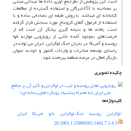
است. این پژوهش از نظرجمع آوری داده ها میدانی مبتنی
بر مصاحبه با 151خبرگان و استفاده گسترده از مطالعات
کتابخانه ای میباشد. با روش طبقه ای –تصادفی ساده و با
استفاده از فرمول آلفای کرونباخ مورد سنجش قرار گرفته
است. یافته‌ ها و نتیجه گیری بیانگر آن است که از
فرصت‌های به‌وجود آمده ناشی از رویارویی موازنه قوا
روسیه و آمریکا در بحران جنگ اوکراین، ایران می توانددر
راستای توسعه صادرات و واردات کشور و خودبه عنوان
بازیگر فعال در عرصه منطقه بهره‌مند شود.
چکیده تصویری
کلیدواژه‌ها
اوکراین
روسیه
جنگ اوکراین
ناتو
امریکا
ایران
20.1001.1.25884565.1402.7.1.4.3