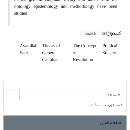
ontology, epistemology and methodology have been
studied.
کلیدواژه‌ها
English
Ayatollah
Theory of
The Concept
Political
Sadr
General
of
Society
Caliphate
Revolution
جستجوی پیشرفته
صفحه اصلی