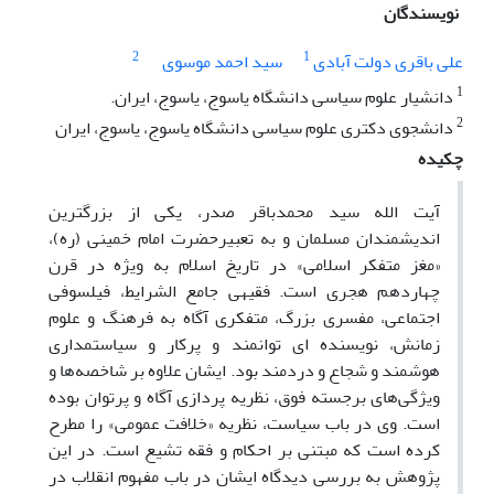
نویسندگان
2
1
علی باقری دولت آبادی
سید احمد موسوی
1
دانشیار علوم سیاسی دانشگاه یاسوج، یاسوج، ایران.
2
دانشجوی دکتری علوم سیاسی دانشگاه یاسوج، یاسوج، ایران
چکیده
آیت ­الله سید محمدباقر صدر، یکی از بزرگترین
اندیشمندان مسلمان و به تعبیرحضرت امام خمینی (ره)،
«مغز متفکر اسلامی» در تاریخ اسلام به ­ویژه در قرن
چهاردهم هجری است. فقیهی جامع ­الشرایط، فیلسوفی
اجتماعی، مفسری بزرگ، متفکری آگاه به فرهنگ و علوم
زمانش‏، نویسنده ­ای توانمند و پرکار و سیاستمداری
هوشمند و شجاع و دردمند بود. ایشان علاوه بر شاخصه‌ها و
ویژگی‌های برجسته فوق، نظریه پردازی آگاه و پرتوان بوده
است. وی در باب سیاست، نظریه «خلافت عمومی» را مطرح
کرده است که مبتنی بر احکام و فقه تشیع است. در این
پژوهش به بررسی دیدگاه ایشان در باب مفهوم انقلاب در