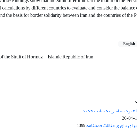
e world? Findings show that the Strait of Hormuz at the mouth of the Pers
al calculations by different countries to evaluate and consider the balance
nd the basis for border solidarity between Iran and the countries of the 
English
 of the Strait of Hormuz
Islamic Republic of Iran
راهبرد سیاسی به سایت جدید
13
ای داوری مقالات فصلنامه
1399-