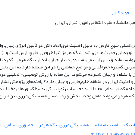
جواد کیانی
ی دانشگاه علوم انتظامی امین، تهران، ایران
‌المللی خلیج ‌فارس به دلیل اهمیت فوق‌العاده‌اش در تأمین انرژی جهان، و
توجه این قدرت‌ها می‌باشد. تنگه هرمز تنها خروجی خلیج‌فارس است و از 
وابسته‌اند و بیش از نیمی نفت مورد نیاز جهان باید از تنگه هرمز بگذرد، 
رین گستره جغرافیایی و مواضع حفاظتی را در این منطقه دارد به این دلی
ان با منطقه و جهان شمرده می‌شود. این مقاله با روش توصیفی- تحلیلی د
 و امنیت ایران در منطقه خلیج‌فارس و جهان دارد؟ یافته‌های پژوهش نشان
 داده که در تمامی معادلات و محاسبات ژئوپلیتیکی توسط کشورهای مختلف در م
ه هرمز می‌تواند عامل وحدت‌بخش و زمینه‌ساز همبستگی مرزی بین ایران
لیتیک
امنیت منطقه
همبستگی مرزی تنگه هرمز
جمهوری اسلامی ایر
20.1001.1.25884565.13