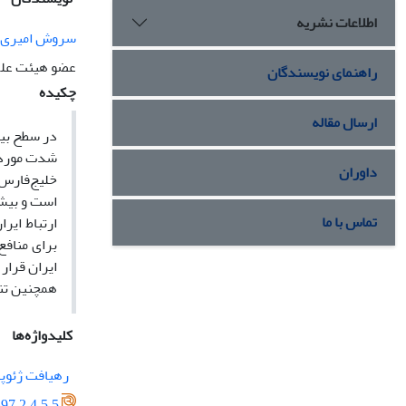
اطلاعات نشریه
سروش امیری
عضو هیئت‌ علم
راهنمای نویسندگان
چکیده
ارسال مقاله
در سطح بین
‌شدت مورد 
داوران
خلیج‌فارس 
است و بیشت
تماس با ما
ارتباط ایر
برای منافع
ایران قرار
همچنین تنگ
کلیدواژه‌ها
رهیافت ژئوپ
97.2.4.5.5