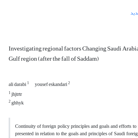
دید
Investigating regional factors Changing Saudi Arabia'
Gulf region (after the fall of Saddam)
1
2
ali darabi
yousef eskandari
1
jhjtrtr
2
ghhyk
Continuity of foreign policy principles and goals and efforts t
presented in relation to the goals and principles of Saudi forei