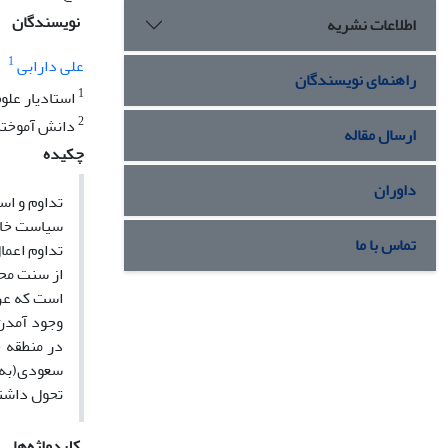
نویسندگان
اطلاعات نشریه
1
علی دارابی
راهنمای نویسندگان
1
استادیار علو
2
دانش آموخته 
ارسال مقاله
چکیده
داوران
تداوم و اس
سیاست خارج
تماس با ما
تداوم اعما
از سنت محا
است که عرب
وجود آمدن
در منطقه 
سعودی(به خ
تحول داشته
کلیدواژه‌ها