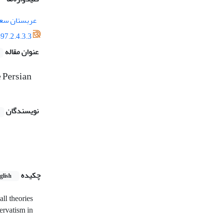
عربستان سع
97.2.4.3.3
عنوان مقاله
e Persian
نویسندگان
چکیده
glish
ll theories
ervatism in