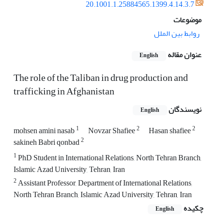
20.1001.1.25884565.1399.4.14.3.7
موضوعات
روابط بین الملل
عنوان مقاله
English
The role of the Taliban in drug production and
trafficking in Afghanistan
نویسندگان
English
1
2
2
mohsen amini nasab
Novzar Shafiee
Hasan shafiee
2
sakineh Babri qonbad
1
PhD Student in International Relations, North Tehran Branch,
Islamic Azad University, Tehran, Iran
2
Assistant Professor, Department of International Relations,
North Tehran Branch, Islamic Azad University, Tehran, Iran
چکیده
English