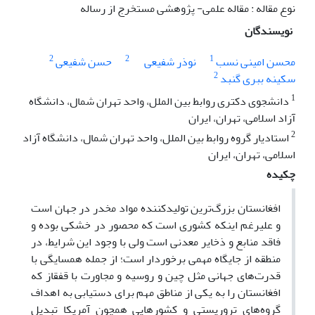
نوع مقاله : مقاله علمی- پژوهشی مستخرج از رساله
نویسندگان
2
2
1
محسن امینی نسب
نوذر شفیعی
حسن شفیعی
2
سکینه ببری گنبد
1
دانشجوی دکتری روابط بین الملل، واحد تهران شمال، دانشگاه
آزاد اسلامی، تهران، ایران
2
استادیار گروه روابط بین الملل، واحد تهران شمال، دانشگاه آزاد
اسلامی، تهران، ایران
چکیده
افغانستان بزرگ‌ترین تولیدکننده مواد مخدر در جهان است
و علیرغم اینکه کشوری است که محصور در خشکی بوده و
فاقد منابع و ذخایر معدنی است ولی با وجود این شرایط، در
منطقه از جایگاه مهمی برخوردار است؛ از جمله همسایگی با
قدرت‌های جهانی مثل چین و روسیه و مجاورت با قفقاز که
افغانستان را به یکی از مناطق مهم برای دستیابی به اهداف
گروه‌های تروریستی و کشورهایی همچون آمریکا تبدیل