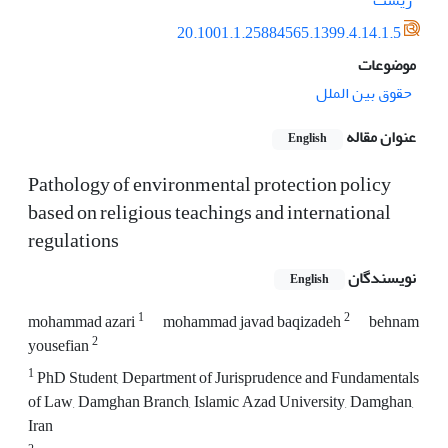
زیست
20.1001.1.25884565.1399.4.14.1.5
موضوعات
حقوق بین الملل
عنوان مقاله
English
Pathology of environmental protection policy
based on religious teachings and international
regulations
نویسندگان
English
1
2
mohammad azari
mohammad javad baqizadeh
behnam
2
yousefian
1
PhD Student, Department of Jurisprudence and Fundamentals
of Law, Damghan Branch, Islamic Azad University, Damghan,
Iran