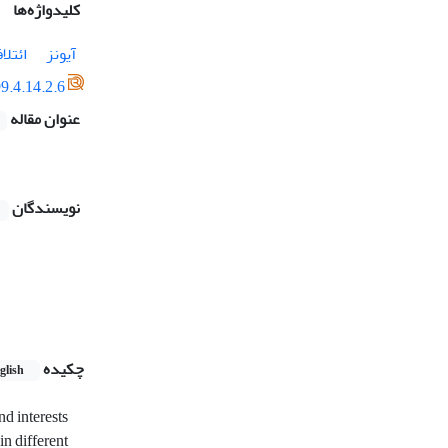
کلیدواژه‌ها
آیونز
ائتلا
9.4.14.2.6
عنوان مقاله
نویسندگان
چکیده
glish
nd interests
n different