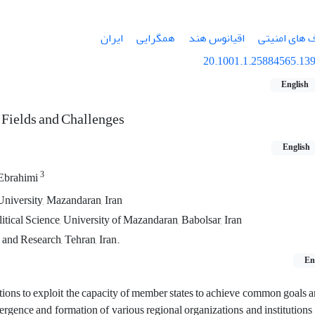
ف های امنیتی
اقیانوس هند
همگرایی
ایران
20.1001.1.25884565.139
English
 Fields and Challenges
English
3
Ebrahimi
University, Mazandaran, Iran
itical Science, University of Mazandaran, Babolsar, Iran
 and Research, Tehran, Iran.
En
tutions to exploit the capacity of member states to achieve common goals a
gence and formation of various regional organizations and institutions i