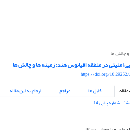
 و چالش ها
یی امنیتی در منطقه اقیانوس هند: زمینه ها و چالش ها
https://doi.org/10.29252/
قاله
فایل ها
مراجع
ارجاع به این مقاله
قاله علمی- پژوهشی مستقل