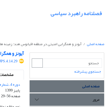
فصلنامه راهبرد سیاسی
صفحه اصلی
آیونز و همگرایی امنیتی در منطقه اقیانوس هند: زمینه ها
آیونز و همگرا
JPS.4.14.29
جستجوی پیشرفته
مشخصات م
دوره 4، شماره 14 - شماره پیاپی 14
صفحه اصلی
پاییز 1399
صفحه
29-56
مرور
نوع مقاله : م