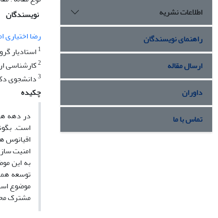
اطلاعات نشریه
نویسندگان
رضا اختیاری ا
راهنمای نویسندگان
1
استادیار گرو
2
کارشناسی ارش
ارسال مقاله
3
دانشجوی دکتر
داوران
چکیده
در دهه ها
تماس با ما
است. بگون
اقیانوس هن
امنیت سازی
به این مو
توسعه همک
موضوع استف
مشترک محیط