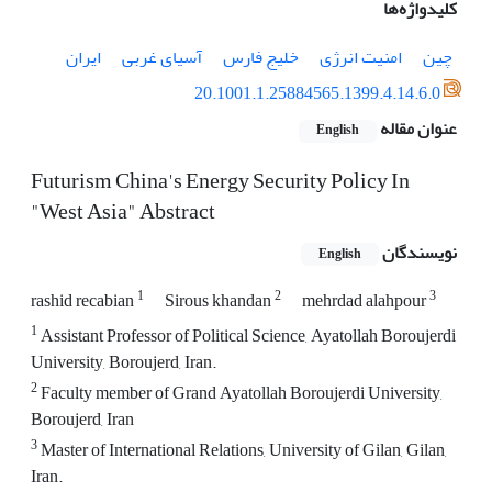
کلیدواژه‌ها
چین
امنیت انرژی
خلیج فارس
آسیای غربی
ایران
20.1001.1.25884565.1399.4.14.6.0
عنوان مقاله
English
Futurism China's Energy Security Policy In
"West Asia" Abstract
نویسندگان
English
1
2
3
rashid recabian
Sirous khandan
mehrdad alahpour
1
Assistant Professor of Political Science, Ayatollah Boroujerdi
University, Boroujerd, Iran.
2
Faculty member of Grand Ayatollah Boroujerdi University,
Boroujerd, Iran
3
Master of International Relations, University of Gilan, Gilan,
Iran.