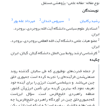
نوع مقاله : مقاله علمی- پژوهشی مستقل
نویسندگان
3
2
1
رشید رکابیان
سیروس خندان
مهرداد عله پور
1
استادیار علوم سیاسی دانشگاه آیت الله بروجردی، بروجرد،
ایران.
2
عضو هیات علمی دانشگاه آیت الله العظمی بروجردی، بروجرد،
ایران
3
کارشناسی ارشد روابط بین الملل دانشگاه گیلان، گیلان، ایران.
چکیده
از جمله قدرت‌های نوظهوری که طی سالیان گذشته روند
صنعتی‌شدن فزآینده‌ای را تجربه کرده است جمهوری خلق
چین می‌باشد. و دیپلماسی امنیت انرژی را برای آینده خود
تعریف نمود.که بهترین گزینه برای تأمین انرژی‌آن کشور،
منطقه راهبردی خلیج‌فارس است. سؤال این‌است
که‌جمهوری‌خلق چین در آوردگاه راهبردی خلیج‌فارس‌با چه
فرصت‌ها و چالش‎هایی روبرو است؟ و اینکه استراتژی پکن