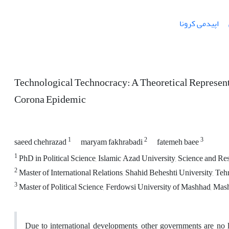
اپیدمی کرونا
Technological Technocracy: A Theoretical Represent
Corona Epidemic
1
2
3
saeed chehrazad
maryam fakhrabadi
fatemeh baee
1
PhD in Political Science, Islamic Azad University, Science and Res
2
Master of International Relations, Shahid Beheshti University, Tehr
3
Master of Political Science, Ferdowsi University of Mashhad, Mash
Due to international developments, other governments are no lo