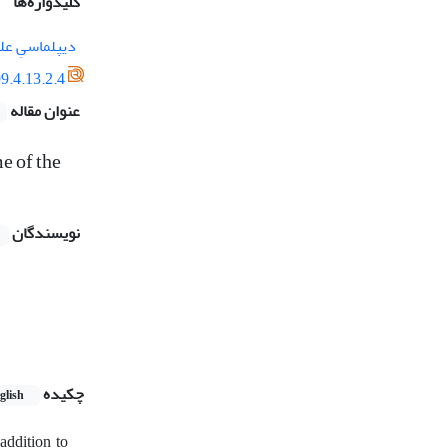
کلیدواژه‌ها
دیپلماسیِ عل
9.4.13.2.4
عنوان مقاله
e of the
نویسندگان
چکیده
glish
addition to