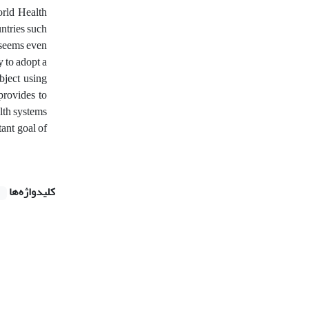
orld Health
untries such
, seems even
y to adopt a
bject using
provides to
lth systems
tant goal of
کلیدواژه‌ها