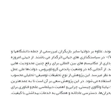
شوند، علاوه بر دولت­ها سایر بازیگران غیر­رسمی از جمله دانشگاه­ها و
سازمان­ های بین­ المللی که بنیانی علمی دارند-از جمله سازمان بهداشت جهانی(WHO)- در سیاست­گذاری­ های جهانی اثرگذار می­ باشند. از جهتی امروزه
اری از مکانیسم­ های بین­ المللی برای رفع چنین محدودیت­ هایی
 از آنجایی که در وضعیتِ پاندمیِ کروناویروس، دولت‌ها ملی عمل
 به نظر می­رسد. این پژوهش از نوع تحقیقات توصیفی-تحلیلی محسوب
 استفاده می­ شود. در این پژوهش سعی بر آن است تا به عمده­ترین
 نهایتا واکاوی چیستی، چرایی و اهمیت دیپلماسی علم و فناوری برای
بحران‌ها، دسترسی عادلانه و همگانی به خدمات بهداشتی با کیفیت،