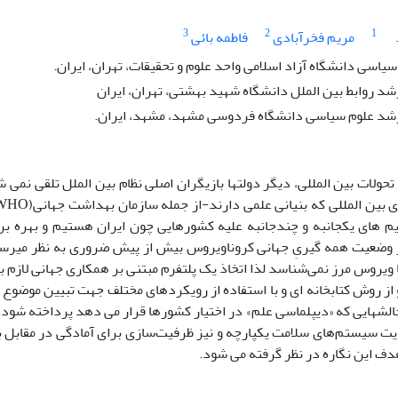
3
2
1
مریم فخرآبادی
فاطمه بائی
یاسی دانشگاه آزاد اسلامی واحد علوم و تحقیقات، تهران، ایران.
د روابط بین الملل دانشگاه شهید بهشتی، تهران، ایران
شد علوم سیاسی دانشگاه فردوسی مشهد، مشهد، ایران.
تحولات بین­ المللی، دیگر دولت­ها بازیگران اصلی نظام بین ­الملل تلقی نمی­ 
­ های یک­جانبه و چندجانبه علیه کشورهایی چون ایران هستیم و بهره برد
وضعیت همه­ گیریِ جهانی کروناویروس بیش از پیش ضروری به نظر می­رسد.
ا ویروس مرز نمی‌شناسد لذا اتخاذ یک پلتفرم مبتنی بر همکاری جهانی لازم
 از روش کتابخانه­ ای و با استفاده از رویکردهای مختلف جهت تبیین موضوع
چالش­هایی که «دیپلماسی علم» در اختیار کشورها قرار می­ دهد پرداخته شود؛
ویت سیستم‌های سلامت یکپارچه و نیز ظرفیت‌سازی برای آمادگی در مقابل 
ف این نگاره در نظر گرفته می­ شود.