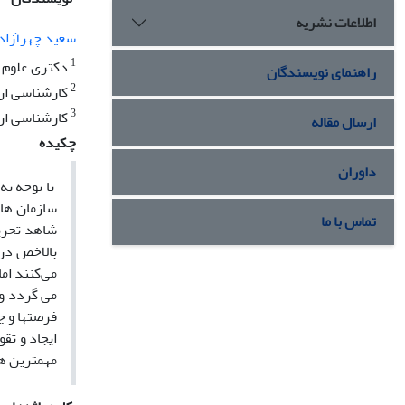
اطلاعات نشریه
سعید چهرآزاد
1
دکتری علوم س
راهنمای نویسندگان
2
کارشناسی ارش
3
کارشناسی ار
ارسال مقاله
چکیده
داوران
با توجه به 
تماس با ما
شاهد تحریم
بالاخص در 
می‌کنند ام
می­ گردد و
فرصت­ها و 
ایجاد و تق
مهمترین هد