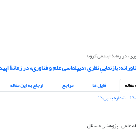
ری» در زمانۀ اپیدمی کرونا
ورانه: بازنماییِ نظری «دیپلماسی علم و فناوری» در زمانۀ اپید
قاله
فایل ها
مراجع
ارجاع به این مقاله
قاله علمی- پژوهشی مستقل