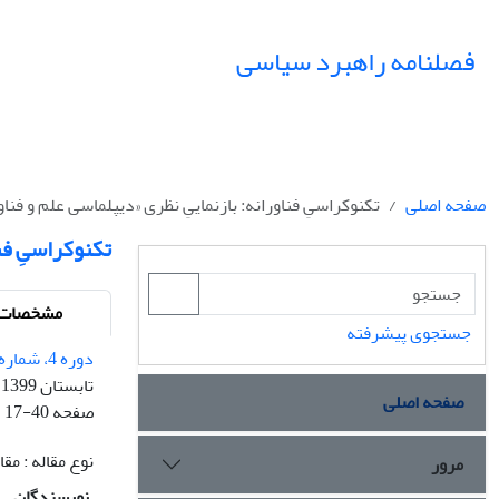
فصلنامه راهبرد سیاسی
صفحه اصلی
تکنوکراسیِ فناورانه: بازنماییِ نظری «دیپلماسی علم و فناو
تکنوکراسیِ فنا
مشخصات م
جستجوی پیشرفته
دوره 4، شماره 13 - شماره پیاپی 13
تابستان 1399
صفحه اصلی
صفحه
17-40
نوع مقاله : م
مرور
نویسندگان