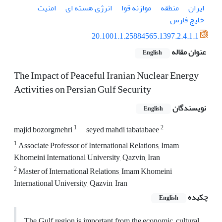
ایران
منطقه
موازنه قوا
انرژی هسته ای
امنیت
خلیج فارس
20.1001.1.25884565.1397.2.4.1.1
عنوان مقاله
English
The Impact of Peaceful Iranian Nuclear Energy
Activities on Persian Gulf Security
نویسندگان
English
1
2
majid bozorgmehri
seyed mahdi tabatabaee
1
Associate Professor of International Relations, Imam
Khomeini International University, Qazvin, Iran
2
Master of International Relations, Imam Khomeini
International University, Qazvin, Iran
چکیده
English
The Gulf region is important from the economic, cultural,