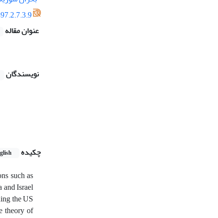
97.2.7.3.9
عنوان مقاله
نویسندگان
چکیده
glish
ions such as
a and Israel
ining the US
e theory of