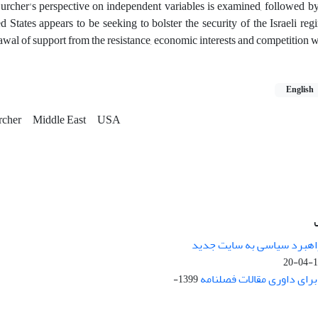
 Burcher's perspective on independent variables is examined, followed by
ed States appears to be seeking to bolster the security of the Israeli reg
drawal of support from the resistance, economic interests and competition 
English
rcher
Middle East
USA
راهبرد سیاسی به سایت جدید
13
ای داوری مقالات فصلنامه
1399-