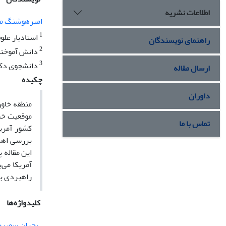
اطلاعات نشریه
امیرهوشنگ 
1
استادیار علو
راهنمای نویسندگان
2
دانش آموخته 
3
دانشجوی دکتر
ارسال مقاله
چکیده
داوران
منطقه خاور
موقعیت خشک
تماس با ما
کشور آمریک
بررسی اهد
این مقاله 
آمریکا می‌
راهبردی با
کلیدواژه‌ها
بحران سوریه