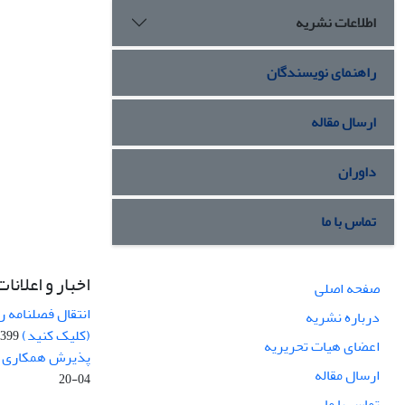
اطلاعات نشریه
راهنمای نویسندگان
ارسال مقاله
داوران
تماس با ما
اخبار و اعلانات
صفحه اصلی
انتقال فصلنامه 
درباره نشریه
(کلیک کنید)
99-04-20
اعضای هیات تحریریه
پذیرش همکاری بر
ارسال مقاله
04-20
تماس با ما