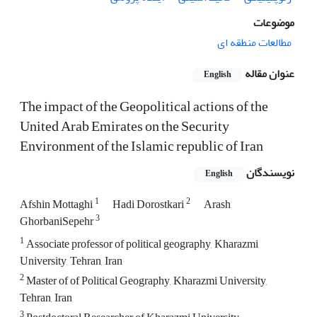
موضوعات
مطالعات منطقه ای
عنوان مقاله
English
The impact of the Geopolitical actions of the
United Arab Emirates on the Security
Environment of the Islamic republic of Iran
نویسندگان
English
1
2
Afshin Mottaghi
Hadi Dorostkari
Arash
3
GhorbaniSepehr
1
Associate professor of political geography, Kharazmi
University, Tehran, Iran
2
Master of of Political Geography, Kharazmi University,
Tehran, Iran
3