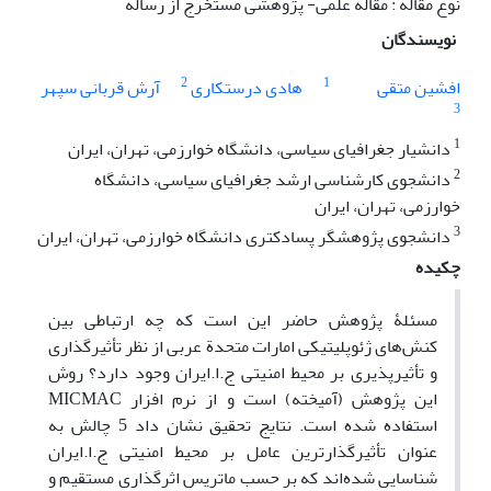
نوع مقاله : مقاله علمی- پژوهشی مستخرج از رساله
نویسندگان
2
1
افشین متقی
هادی درستکاری
آرش قربانی سپهر
3
1
دانشیار جغرافیای سیاسی، دانشگاه خوارزمی، تهران، ایران
2
دانشجوی کارشناسی ارشد جغرافیای سیاسی، دانشگاه
خوارزمی، تهران، ایران
3
دانشجوی پژوهشگر پسادکتری دانشگاه خوارزمی، تهران، ایران
چکیده
مسئلۀ پژوهش حاضر این است که چه ارتباطی بین
کنش‌های ژئوپلیتیکی امارات متحدة عربی از نظر تأثیرگذاری
و تأثیرپذیری بر محیط امنیتی ج.ا.ایران وجود دارد؟ روش
این پژوهش (آمیخته) است و از نرم افزار MICMAC
استفاده شده است. نتایج تحقیق نشان داد 5 چالش به
عنوان تأثیرگذارترین عامل بر محیط امنیتی ج.ا.ایران
شناسایی شده‌اند که بر حسب ماتریس اثرگذاری مستقیم و