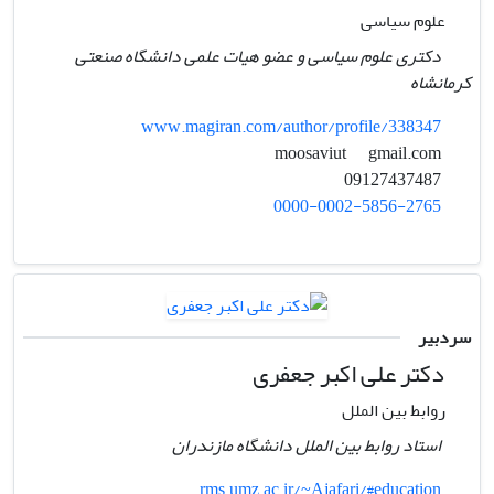
علوم سیاسی
دکتری علوم سیاسی و عضو هیات علمی دانشگاه صنعتی
کرمانشاه
www.magiran.com/author/profile/338347
gmail.com
moosaviut
09127437487
0000-0002-5856-2765
سردبیر
دکتر علی اکبر جعفری
روابط بین الملل
استاد روابط بین الملل دانشگاه مازندران
rms.umz.ac.ir/~Ajafari/#education