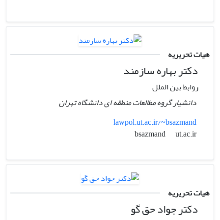
هیات تحریریه
دکتر بهاره سازمند
روابط بین الملل
دانشیار گروه مطالعات منطقه ای دانشگاه تهران
lawpol.ut.ac.ir/~bsazmand
ut.ac.ir
bsazmand
هیات تحریریه
دکتر جواد حق گو