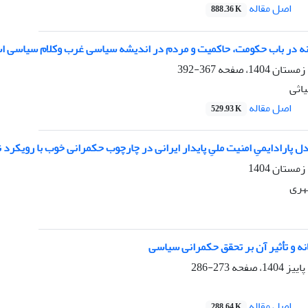
اصل مقاله
888.36 K
نه در باب حکومت، حاکمیت و مردم در اندیشه سیاسی غرب وکلام سیاسی اس
367-392
اثی
اصل مقاله
529.93 K
ل پارادایمیِ امنیت ملیِ پایدار ایرانی در چارچوب حکمرانی خوب با رویکرد ن
هری
نه و تأثیر آن بر تحقق حکمرانی سیاسی
273-286
اصل مقاله
288.64 K