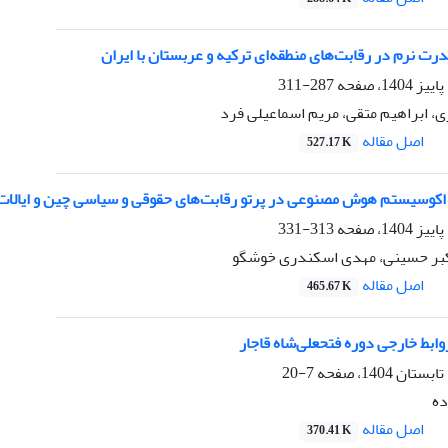
رت نرم در رقابت‌های منطقه‌ای ترکیه و عربستان با ایران
287-311
، ابراهیم متقی، مریم اسماعیلی فرد
اصل مقاله
527.17 K
کوسیستم هوش مصنوعی در پرتو رقابت‌های حقوقی و سیاسی چین و ایالات م
313-331
اکبر حسینی، مهدی اسکندری خوشگو
اصل مقاله
465.67 K
ابط خارجی دوره فتحعلی‌شاه قاجار
7-20
ده
اصل مقاله
370.41 K