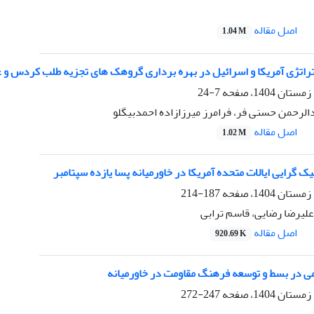
اصل مقاله
1.04 M
تژی آمریکا و اسرائیل در بهره برداری گروهک های تجزیه طلب کردس و عدم
7-24
دالرحمن حسنی فر، فرامرز میرزازاده احمدبیگلو
اصل مقاله
1.02 M
 گرایی ایالات متحده آمریکا در خاورمیانه پسا یازده سپتامبر
187-214
یرضا رضایی، قاسم ترابی
اصل مقاله
920.69 K
لامی در بسط و توسعه فرهنگ مقاومت در خاورمیانه
247-272