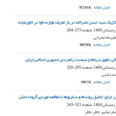
اصل مقاله
972.61 K
تژیک سید حسن نصرالله در باز تعریف موازنه قوا در خاورمیانه
273-294
لیرضا محرابی
اصل مقاله
389.59 K
اقی حقوق دریاها و سیاست راهبردی جمهوری اسلامی ایران
295-320
نه دشتی
اصل مقاله
590.7 K
 عراق: تحلیل روندها و سناریوها با مطالعه موردی گروه داعش
321-343
ەر صابیر جافر جافر