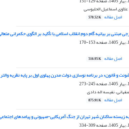
129-151
 علاوی اسماعیل الحلبوسی
اصل مقاله
578.52 K
 مبتنی بر بیانیه گام دوم انقلاب اسلامی با تأکید بر الگوی حکمرانی متعال
153-170
اصل مقاله
516.95 K
نت و قانون» در برنامه نوسازی دولت مدرن پهلوی اول بر پایه نظریه والتر 
245-273
فهانی، نفیسه اله دادی
اصل مقاله
875.91 K
به زیسته ساکنان شهر تهران از جنگ آمریکایی-صهیونی و پیامدهای اجتماعی
309-334