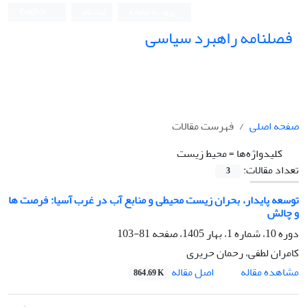
ورود به سامانه
ثبت نام
English
فصلنامه راهبرد سیاسی
صفحه اصلی
فهرست مقالات
کلیدواژه‌ها =
محیط زیست
تعداد مقالات:
3
توسعه پایدار، بحران زیست محیطی و منابع آب در غرب آسیا: فرصت ها
و چالش
دوره 10، شماره 1، بهار 1405، صفحه
81-103
کامران لطفی، رحمان حریری
اصل مقاله
مشاهده مقاله
864.69 K