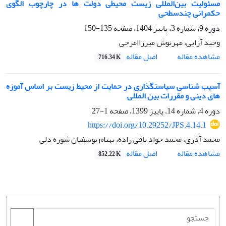
مسئولیت بین‌المللی زیست محیطی دولت ها در چارچوب الگوی
حکمرانی چندسطحی
دوره 9، شماره 3، پاییز 1404، صفحه
135-150
وحید آرایی، مهرنوش میرزاامرجی
اصل مقاله
مشاهده مقاله
716.34 K
آسیب شناسی سیاستگذاری در حمایت از محیط زیست بر اساس آموزه
های دینی و مقررات بین المللی
دوره 4، شماره 14، پاییز 1399، صفحه
1-27
https://doi.org/10.29252/JPS.4.14.1
محمد آذری، محمد جواد باقی زاده، بهنام یوسفیان شوره دلی
اصل مقاله
مشاهده مقاله
852.22 K