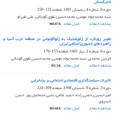
تاجیکستان
دوره 6، شماره 4، زمستان 1401، صفحه
131-150
سید محمدجواد مومنی، محمدحسین تقوی کوتنائی، علی نقی لو
اصل مقاله
مشاهده مقاله
866.07 K
تغییر رویکرد از ژئوپلیتیک به ژئواکونومی در منطقه غرب آسیا و
راهبردهای جمهوری اسلامی ایران
دوره 6، شماره 1، بهار 1401، صفحه
153-176
فریبرز محمدی، سید محمدجواد مومنی، محمدحسین تقوی کوتنائی
اصل مقاله
مشاهده مقاله
811.5 K
تاثیرات سیاستگذاری اقتصادی اجتماعی بر بیابانزایی
دوره 3، شماره 9، تابستان 1398، صفحه
209-224
امیرحسین رحمتی زاده، حمید غلامی، یحیی اسماعیل پور، حسن
خسروی
اصل مقاله
مشاهده مقاله
883.68 K