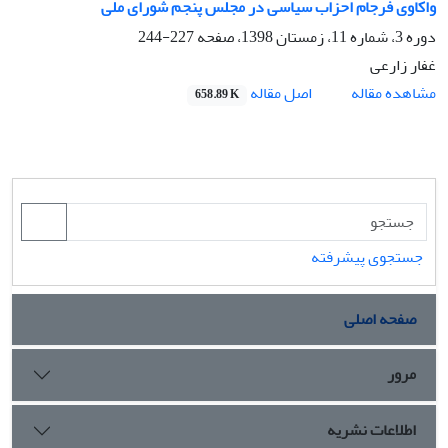
واکاوی فرجام احزاب سیاسی در مجلس پنجم شورای ملی
دوره 3، شماره 11، زمستان 1398، صفحه
227-244
غفار زارعی
اصل مقاله
مشاهده مقاله
658.89 K
جستجوی پیشرفته
صفحه اصلی
مرور
اطلاعات نشریه