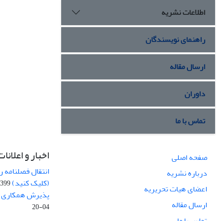
اطلاعات نشریه
راهنمای نویسندگان
ارسال مقاله
داوران
تماس با ما
اخبار و اعلانات
صفحه اصلی
انتقال فصلنامه 
درباره نشریه
(کلیک کنید)
99-04-20
اعضای هیات تحریریه
پذیرش همکاری بر
ارسال مقاله
04-20
تماس با ما