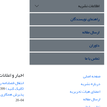
اطلاعات نشریه
راهنمای نویسندگان
ارسال مقاله
داوران
تماس با ما
اخبار و اعلانات
صفحه اصلی
انتقال فصلنامه 
درباره نشریه
(کلیک کنید)
99-04-20
اعضای هیات تحریریه
پذیرش همکاری بر
ارسال مقاله
04-20
تماس با ما