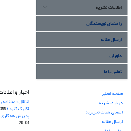
اطلاعات نشریه
راهنمای نویسندگان
ارسال مقاله
داوران
تماس با ما
اخبار و اعلانات
صفحه اصلی
انتقال فصلنامه 
درباره نشریه
(کلیک کنید)
99-04-20
اعضای هیات تحریریه
پذیرش همکاری بر
ارسال مقاله
04-20
تماس با ما