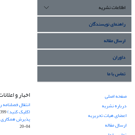
اطلاعات نشریه
راهنمای نویسندگان
ارسال مقاله
داوران
تماس با ما
اخبار و اعلانات
صفحه اصلی
انتقال فصلنامه 
درباره نشریه
(کلیک کنید)
99-04-20
اعضای هیات تحریریه
پذیرش همکاری بر
ارسال مقاله
04-20
تماس با ما