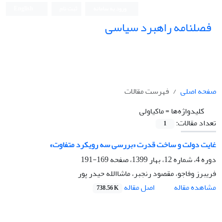
ورود به سامانه
ثبت نام
English
فصلنامه راهبرد سیاسی
صفحه اصلی
فهرست مقالات
کلیدواژه‌ها =
ماکیاولی
تعداد مقالات:
1
غایت دولت و ساخت قدرت «بررسی سه رویکرد متفاوت»
دوره 4، شماره 12، بهار 1399، صفحه
169-191
فریبرز وفاجو، مقصود رنجبر، ماشاالله حیدر پور
اصل مقاله
مشاهده مقاله
738.56 K