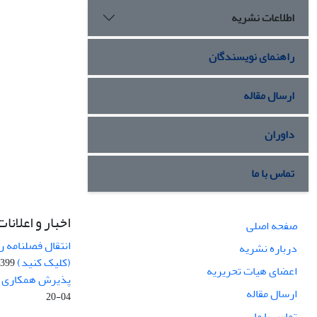
اطلاعات نشریه
راهنمای نویسندگان
ارسال مقاله
داوران
تماس با ما
اخبار و اعلانات
صفحه اصلی
انتقال فصلنامه 
درباره نشریه
(کلیک کنید)
99-04-20
اعضای هیات تحریریه
پذیرش همکاری بر
ارسال مقاله
04-20
تماس با ما