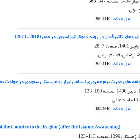
347-368
وسوی
اصل مقاله
904.44 K
وهای تاثیرگذار در روند دموکراتیزاسیون در مصر(2018 – 2011)
7-28
ضا رضایی، قاسم ترابی
اصل مقاله
944.71 K
لفه های قدرت نرم جمهوری اسلامی ایران و عربستان سعودی در حوادث بعد 
109-133
الله اسماعیلی
اصل مقاله
882.76 K
w of the Country to the Region (after the Islamic Awakening)
113-123