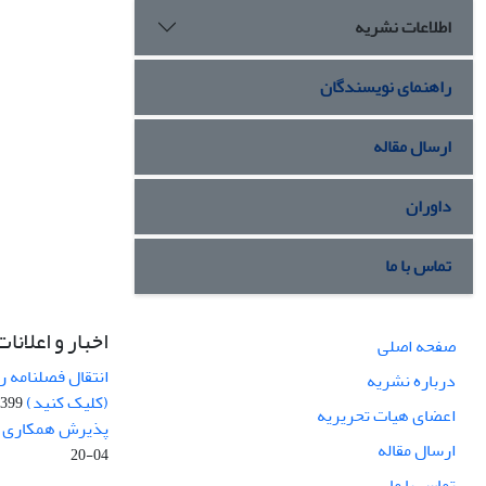
اطلاعات نشریه
راهنمای نویسندگان
ارسال مقاله
داوران
تماس با ما
اخبار و اعلانات
صفحه اصلی
انتقال فصلنامه 
درباره نشریه
(کلیک کنید)
99-04-20
اعضای هیات تحریریه
پذیرش همکاری بر
ارسال مقاله
04-20
تماس با ما