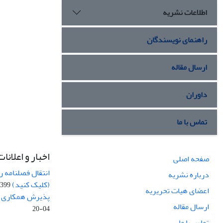
اطلاعات نشریه
راهنمای نویسندگان
ارسال مقاله
داوران
تماس با ما
اخبار و اعلانات
صفحه اصلی
انتقال فصلنامه 
درباره نشریه
(کلیک کنید)
99-04-20
اعضای هیات تحریریه
پذیرش همکاری بر
ارسال مقاله
04-20
تماس با ما