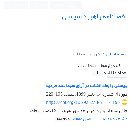
ورود به سامانه
ثبت نام
English
فصلنامه راهبرد سیاسی
صفحه اصلی
فهرست مقالات
کلیدواژه‌ها =
علم‌الاسماء
تعداد مقالات:
1
چیستی و ابعاد انقلاب در آرای سیداحمد فردید
دوره 4، شماره 14، پاییز 1399، صفحه
195-220
https://doi.org/10.29252/JPS.4.14.195
جلال سبحانی فرد، عزیز جوانپور هروی، رضا نصیری حامد
اصل مقاله
مشاهده مقاله
847.95 K