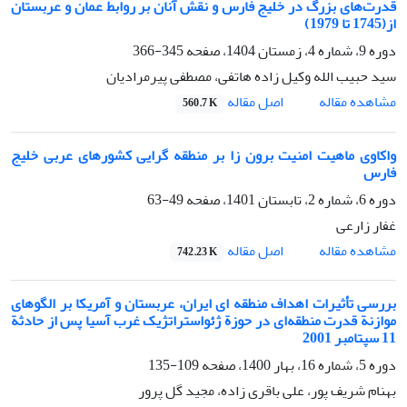
قدرت‌های بزرگ در خلیج فارس و نقش آنان بر روابط عمان و عربستان
از(1745 تا 1979)
دوره 9، شماره 4، زمستان 1404، صفحه
345-366
سید حبیب الله وکیل زاده هاتفی، مصطفی پیرمرادیان
اصل مقاله
مشاهده مقاله
560.7 K
واکاوی ماهیت امنیت برون زا بر منطقه گرایی کشورهای عربی خلیج
فارس
دوره 6، شماره 2، تابستان 1401، صفحه
49-63
غفار زارعی
اصل مقاله
مشاهده مقاله
742.23 K
بررسی تأثیرات اهداف منطقه ای ایران، عربستان و آمریکا بر الگوهای
موازنة قدرت منطقه‌ای در حوزة ژئواستراتژیک غرب آسیا پس از حادثة
11 سپتامبر 2001
دوره 5، شماره 16، بهار 1400، صفحه
109-135
بهنام شریف پور، علی باقری زاده، مجید گل پرور