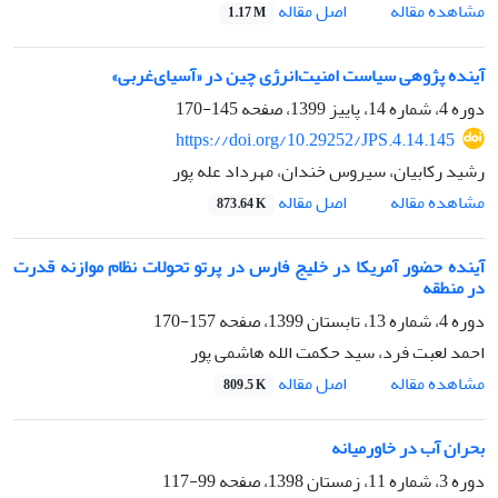
اصل مقاله
مشاهده مقاله
1.17 M
آینده پژوهی سیاست امنیت‌انرژی چین در «آسیای‌غربی»
دوره 4، شماره 14، پاییز 1399، صفحه
145-170
https://doi.org/10.29252/JPS.4.14.145
رشید رکابیان، سیروس خندان، مهرداد عله پور
اصل مقاله
مشاهده مقاله
873.64 K
آینده حضور آمریکا در خلیج فارس در پرتو تحولات نظام موازنه قدرت
در منطقه
دوره 4، شماره 13، تابستان 1399، صفحه
157-170
احمد لعبت فرد، سید حکمت الله هاشمی پور
اصل مقاله
مشاهده مقاله
809.5 K
بحران آب در خاورمیانه
دوره 3، شماره 11، زمستان 1398، صفحه
99-117