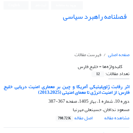
ورود به سامانه
ثبت نام
English
فصلنامه راهبرد سیاسی
صفحه اصلی
فهرست مقالات
کلیدواژه‌ها =
خلیج فارس
تعداد مقالات:
12
اثر رقابت ژئوپلیتیکی آمریکا و چین بر معماری امنیت دریایی خلیج
فارس: از امنیت انرژی تا معمای امنیتی (2025–2013)
دوره 10، شماره 1، بهار 1405، صفحه
367-387
مسعود ندافان، حسینعلی مهرنیا
اصل مقاله
مشاهده مقاله
798.72 K