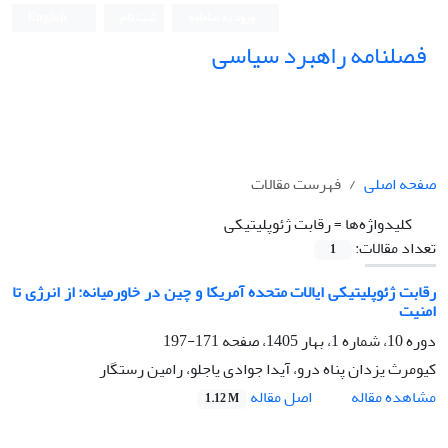
ورود به سامانه
ثبت نام
English
فصلنامه راهبرد سیاسی
صفحه اصلی
فهرست مقالات
کلیدواژه‌ها =
رقابت ژئوپلیتیکی
تعداد مقالات:
1
رقابت ژئوپلیتیکی ایالات متحده آمریکا و چین در خاورمیانه: از انرژی تا
امنیت
دوره 10، شماره 1، بهار 1405، صفحه
171-197
کیومرث یزدان پناه درو، آیدا جوادی یاجلو، رامین رستگار
اصل مقاله
مشاهده مقاله
1.12 M