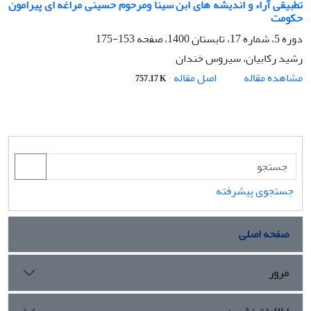
تطبیقی آراء و اندیشه های ابن سینا ومرحوم حسینی مراغه ای پیرامون
حکومت
دوره 5، شماره 17، تابستان 1400، صفحه
153-175
رشید رکابیان، سیروس خندان
اصل مقاله
مشاهده مقاله
757.17 K
جستجوی پیشرفته
صفحه اصلی
مرور