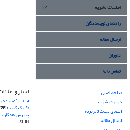
اطلاعات نشریه
راهنمای نویسندگان
ارسال مقاله
داوران
تماس با ما
اخبار و اعلانات
صفحه اصلی
انتقال فصلنامه 
درباره نشریه
(کلیک کنید)
99-04-20
اعضای هیات تحریریه
پذیرش همکاری بر
ارسال مقاله
04-20
تماس با ما