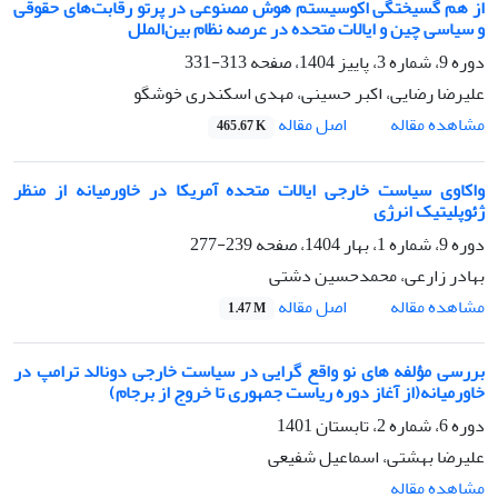
از هم گسیختگی اکوسیستم هوش مصنوعی در پرتو رقابت‌های حقوقی
و سیاسی چین و ایالات متحده در عرصه نظام بین‌الملل
دوره 9، شماره 3، پاییز 1404، صفحه
313-331
علیرضا رضایی، اکبر حسینی، مهدی اسکندری خوشگو
اصل مقاله
مشاهده مقاله
465.67 K
واکاوی سیاست خارجی ایالات متحده آمریکا در خاورمیانه از منظر
ژئوپلیتیک انرژی
دوره 9، شماره 1، بهار 1404، صفحه
239-277
بهادر زارعی، محمدحسین دشتی
اصل مقاله
مشاهده مقاله
1.47 M
بررسی مؤلفه های نو واقع گرایی در سیاست خارجی دونالد ترامپ در
خاورمیانه(از آغاز دوره ریاست جمهوری تا خروج از برجام)
دوره 6، شماره 2، تابستان 1401
علیرضا بهشتی، اسماعیل شفیعی
مشاهده مقاله