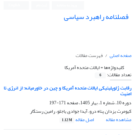
ورود به سامانه
ثبت نام
English
فصلنامه راهبرد سیاسی
صفحه اصلی
فهرست مقالات
کلیدواژه‌ها =
ایالات متحده آمریکا
تعداد مقالات:
6
رقابت ژئوپلیتیکی ایالات متحده آمریکا و چین در خاورمیانه: از انرژی تا
امنیت
دوره 10، شماره 1، بهار 1405، صفحه
171-197
کیومرث یزدان پناه درو، آیدا جوادی یاجلو، رامین رستگار
اصل مقاله
مشاهده مقاله
1.12 M