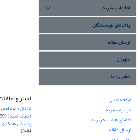
اطلاعات نشریه
راهنمای نویسندگان
ارسال مقاله
داوران
تماس با ما
اخبار و اعلانات
صفحه اصلی
انتقال فصلنامه 
درباره نشریه
(کلیک کنید)
99-04-20
اعضای هیات تحریریه
پذیرش همکاری بر
ارسال مقاله
04-20
تماس با ما