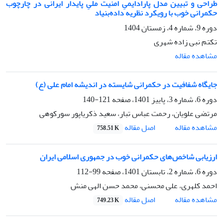
طراحی و تبیین مدل پارادایمیِ امنیت ملیِ پایدار ایرانی در چارچوب
حکمرانی خوب با رویکرد نظریه داده‌بنیاد
دوره 9، شماره 4، زمستان 1404
تکتم نبی زاده شهری
مشاهده مقاله
جایگاه شفافیت در حکمرانی شایسته در اندیشه امام علی (ع)
دوره 6، شماره 3، پاییز 1401، صفحه
121-140
مرتضی علویان، رحمت عباس تبار، سعید ذکریاپور سورکوهی
اصل مقاله
مشاهده مقاله
758.51 K
ارزیابی شاخص‌های حکمرانی خوب در جمهوری اسلامی ایران
دوره 6، شماره 2، تابستان 1401، صفحه
99-112
احمد کلهری، علی محسنی، محمد حسن الهی منش
اصل مقاله
مشاهده مقاله
749.23 K