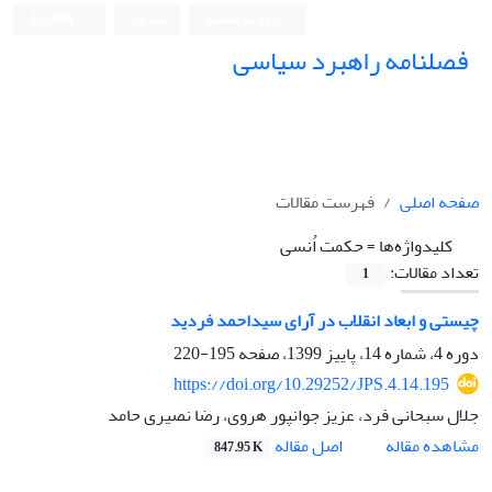
ورود به سامانه
ثبت نام
English
فصلنامه راهبرد سیاسی
صفحه اصلی
فهرست مقالات
کلیدواژه‌ها =
حکمت اُنسی
تعداد مقالات:
1
چیستی و ابعاد انقلاب در آرای سیداحمد فردید
دوره 4، شماره 14، پاییز 1399، صفحه
195-220
https://doi.org/10.29252/JPS.4.14.195
جلال سبحانی فرد، عزیز جوانپور هروی، رضا نصیری حامد
اصل مقاله
مشاهده مقاله
847.95 K