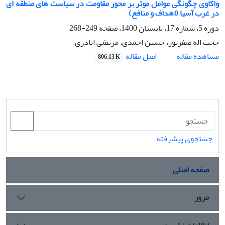
واکاوی چگونگی عوامل موثر بر محور مقاومت در سیاست های منطقه ای
در غرب آسیا (اهداف و منافع)
دوره 5، شماره 17، تابستان 1400، صفحه
249-268
حجت اله صفرپور، حسین احمدی، مرتضی اباذری
اصل مقاله
مشاهده مقاله
806.13 K
جستجوی پیشرفته
صفحه اصلی
مرور