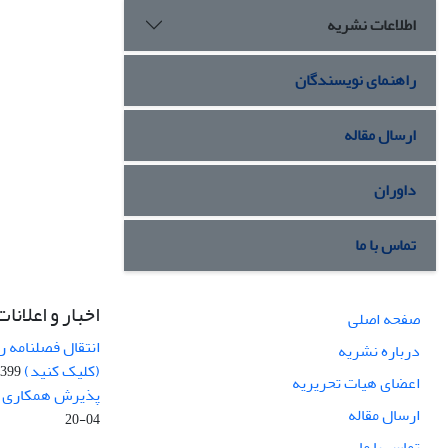
اطلاعات نشریه
راهنمای نویسندگان
ارسال مقاله
داوران
تماس با ما
اخبار و اعلانات
صفحه اصلی
انتقال فصلنامه 
درباره نشریه
(کلیک کنید)
99-04-20
اعضای هیات تحریریه
پذیرش همکاری بر
ارسال مقاله
04-20
تماس با ما