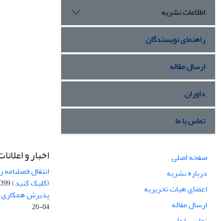
اطلاعات نشریه
راهنمای نویسندگان
ارسال مقاله
داوران
تماس با ما
اخبار و اعلانات
صفحه اصلی
انتقال فصلنامه 
درباره نشریه
(کلیک کنید)
99-04-20
اعضای هیات تحریریه
پذیرش همکاری بر
ارسال مقاله
04-20
تماس با ما