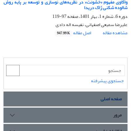
واکاوی مفهوم «خشونت» در نظریه‌های نوسازی و توسعه بر پایه روش
شالوده شکنی ژاک دریدا
دوره 6، شماره 1، بهار 1401، صفحه
97-119
علیرضا سمیعی اصفهانی، نفیسه اله دادی
اصل مقاله
مشاهده مقاله
947.99 K
جستجوی پیشرفته
صفحه اصلی
مرور