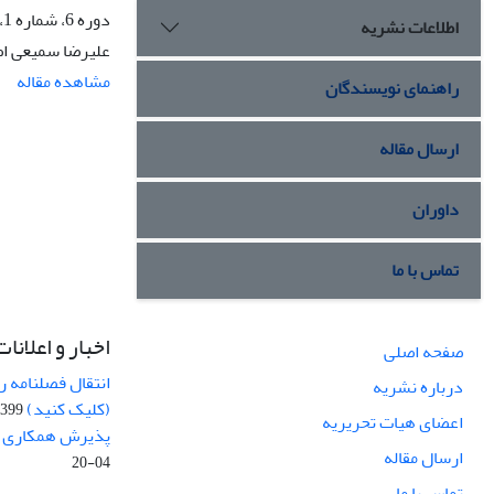
دوره 6، شماره 1، بهار 1401، صفحه
اطلاعات نشریه
علیرضا سمیعی اص
مشاهده مقاله
راهنمای نویسندگان
ارسال مقاله
داوران
تماس با ما
اخبار و اعلانات
صفحه اصلی
انتقال فصلنامه 
درباره نشریه
(کلیک کنید)
99-04-20
اعضای هیات تحریریه
پذیرش همکاری بر
ارسال مقاله
04-20
تماس با ما